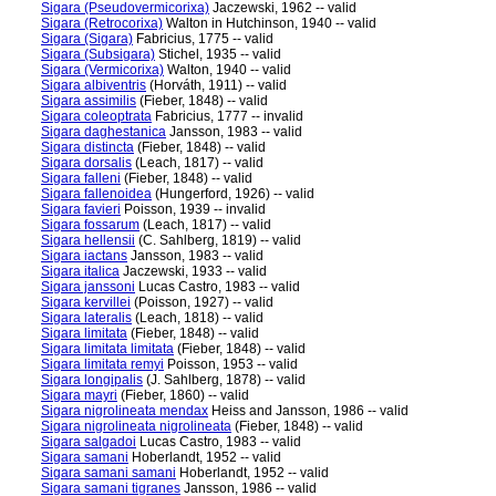
Sigara (Pseudovermicorixa)
Jaczewski, 1962 -- valid
Sigara (Retrocorixa)
Walton in Hutchinson, 1940 -- valid
Sigara (Sigara)
Fabricius, 1775 -- valid
Sigara (Subsigara)
Stichel, 1935 -- valid
Sigara (Vermicorixa)
Walton, 1940 -- valid
Sigara albiventris
(Horváth, 1911) -- valid
Sigara assimilis
(Fieber, 1848) -- valid
Sigara coleoptrata
Fabricius, 1777 -- invalid
Sigara daghestanica
Jansson, 1983 -- valid
Sigara distincta
(Fieber, 1848) -- valid
Sigara dorsalis
(Leach, 1817) -- valid
Sigara falleni
(Fieber, 1848) -- valid
Sigara fallenoidea
(Hungerford, 1926) -- valid
Sigara favieri
Poisson, 1939 -- invalid
Sigara fossarum
(Leach, 1817) -- valid
Sigara hellensii
(C. Sahlberg, 1819) -- valid
Sigara iactans
Jansson, 1983 -- valid
Sigara italica
Jaczewski, 1933 -- valid
Sigara janssoni
Lucas Castro, 1983 -- valid
Sigara kervillei
(Poisson, 1927) -- valid
Sigara lateralis
(Leach, 1818) -- valid
Sigara limitata
(Fieber, 1848) -- valid
Sigara limitata limitata
(Fieber, 1848) -- valid
Sigara limitata remyi
Poisson, 1953 -- valid
Sigara longipalis
(J. Sahlberg, 1878) -- valid
Sigara mayri
(Fieber, 1860) -- valid
Sigara nigrolineata mendax
Heiss and Jansson, 1986 -- valid
Sigara nigrolineata nigrolineata
(Fieber, 1848) -- valid
Sigara salgadoi
Lucas Castro, 1983 -- valid
Sigara samani
Hoberlandt, 1952 -- valid
Sigara samani samani
Hoberlandt, 1952 -- valid
Sigara samani tigranes
Jansson, 1986 -- valid