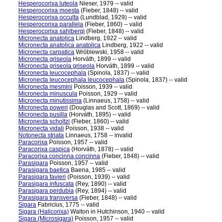
Hesperocorixa luteola
Nieser, 1979 -- valid
Hesperocorixa moesta
(Fieber, 1848) -- valid
Hesperocorixa occulta
(Lundblad, 1929) -- valid
Hesperocorixa parallela
(Fieber, 1860) -- valid
Hesperocorixa sahlbergi
(Fieber, 1848) -- valid
Micronecta anatolica
Lindberg, 1922 -- valid
Micronecta anatolica anatolica
Lindberg, 1922 -- valid
Micronecta carpatica
Wróblewski, 1958 -- valid
Micronecta griseola
Horváth, 1899 -- valid
Micronecta griseola griseola
Horváth, 1899 -- valid
Micronecta leucocephala
(Spinola, 1837) -- valid
Micronecta leucocephala leucocephala
(Spinola, 1837) -- valid
Micronecta mesmini
Poisson, 1939 -- valid
Micronecta minuscula
Poisson, 1929 -- valid
Micronecta minutissima
(Linnaeus, 1758) -- valid
Micronecta poweri
(Douglas and Scott, 1869) -- valid
Micronecta pusilla
(Horváth, 1895) -- valid
Micronecta scholtzi
(Fieber, 1860) -- valid
Micronecta vidali
Poisson, 1938 -- valid
Notonecta striata
Linnaeus, 1758 -- invalid
Paracorixa
Poisson, 1957 -- valid
Paracorixa caspica
(Horváth, 1878) -- valid
Paracorixa concinna concinna
(Fieber, 1848) -- valid
Parasigara
Poisson, 1957 -- valid
Parasigara baetica
Baena, 1985 -- valid
Parasigara favieri
(Poisson, 1939) -- valid
Parasigara infuscata
(Rey, 1890) -- valid
Parasigara perdubia
(Rey, 1894) -- valid
Parasigara transversa
(Fieber, 1848) -- valid
Sigara
Fabricius, 1775 -- valid
Sigara (Halicorixa)
Walton in Hutchinson, 1940 -- valid
Sigara (Microsigara)
Poisson, 1957 -- valid