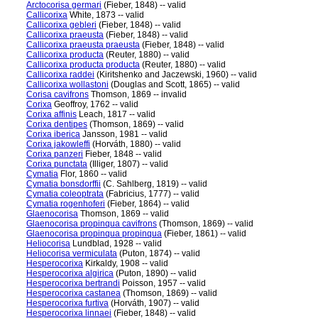
Arctocorisa germari
(Fieber, 1848) -- valid
Callicorixa
White, 1873 -- valid
Callicorixa gebleri
(Fieber, 1848) -- valid
Callicorixa praeusta
(Fieber, 1848) -- valid
Callicorixa praeusta praeusta
(Fieber, 1848) -- valid
Callicorixa producta
(Reuter, 1880) -- valid
Callicorixa producta producta
(Reuter, 1880) -- valid
Callicorixa raddei
(Kiritshenko and Jaczewski, 1960) -- valid
Callicorixa wollastoni
(Douglas and Scott, 1865) -- valid
Corisa cavifrons
Thomson, 1869 -- invalid
Corixa
Geoffroy, 1762 -- valid
Corixa affinis
Leach, 1817 -- valid
Corixa dentipes
(Thomson, 1869) -- valid
Corixa iberica
Jansson, 1981 -- valid
Corixa jakowleffi
(Horváth, 1880) -- valid
Corixa panzeri
Fieber, 1848 -- valid
Corixa punctata
(Illiger, 1807) -- valid
Cymatia
Flor, 1860 -- valid
Cymatia bonsdorffii
(C. Sahlberg, 1819) -- valid
Cymatia coleoptrata
(Fabricius, 1777) -- valid
Cymatia rogenhoferi
(Fieber, 1864) -- valid
Glaenocorisa
Thomson, 1869 -- valid
Glaenocorisa propinqua cavifrons
(Thomson, 1869) -- valid
Glaenocorisa propinqua propinqua
(Fieber, 1861) -- valid
Heliocorisa
Lundblad, 1928 -- valid
Heliocorisa vermiculata
(Puton, 1874) -- valid
Hesperocorixa
Kirkaldy, 1908 -- valid
Hesperocorixa algirica
(Puton, 1890) -- valid
Hesperocorixa bertrandi
Poisson, 1957 -- valid
Hesperocorixa castanea
(Thomson, 1869) -- valid
Hesperocorixa furtiva
(Horváth, 1907) -- valid
Hesperocorixa linnaei
(Fieber, 1848) -- valid