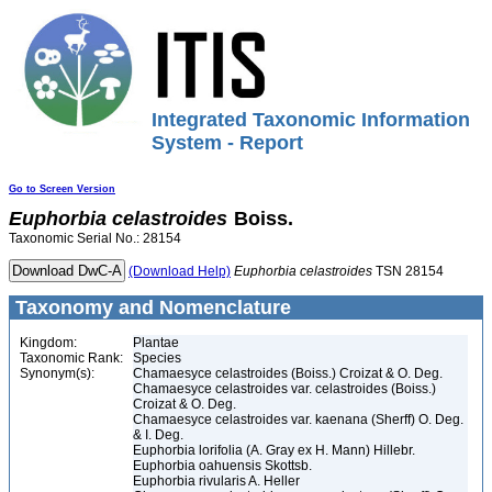
Integrated Taxonomic Information
System - Report
Go to Screen Version
Euphorbia
celastroides
Boiss.
Taxonomic Serial No.: 28154
(Download Help)
Euphorbia
celastroides
TSN 28154
Taxonomy and Nomenclature
Kingdom:
Plantae
Taxonomic Rank:
Species
Synonym(s):
Chamaesyce celastroides (Boiss.) Croizat & O. Deg.
Chamaesyce celastroides var. celastroides (Boiss.)
Croizat & O. Deg.
Chamaesyce celastroides var. kaenana (Sherff) O. Deg.
& I. Deg.
Euphorbia lorifolia (A. Gray ex H. Mann) Hillebr.
Euphorbia oahuensis Skottsb.
Euphorbia rivularis A. Heller