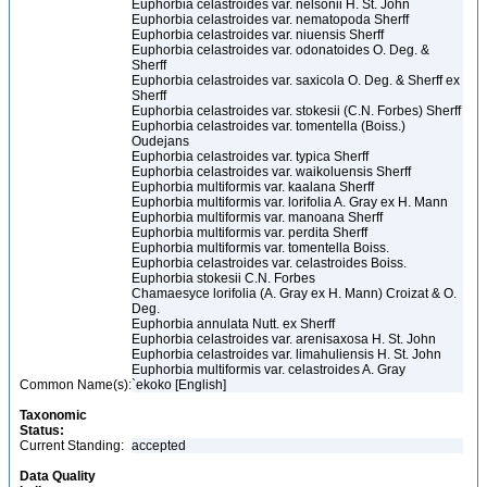
Euphorbia celastroides var. nelsonii H. St. John
Euphorbia celastroides var. nematopoda Sherff
Euphorbia celastroides var. niuensis Sherff
Euphorbia celastroides var. odonatoides O. Deg. &
Sherff
Euphorbia celastroides var. saxicola O. Deg. & Sherff ex
Sherff
Euphorbia celastroides var. stokesii (C.N. Forbes) Sherff
Euphorbia celastroides var. tomentella (Boiss.)
Oudejans
Euphorbia celastroides var. typica Sherff
Euphorbia celastroides var. waikoluensis Sherff
Euphorbia multiformis var. kaalana Sherff
Euphorbia multiformis var. lorifolia A. Gray ex H. Mann
Euphorbia multiformis var. manoana Sherff
Euphorbia multiformis var. perdita Sherff
Euphorbia multiformis var. tomentella Boiss.
Euphorbia celastroides var. celastroides Boiss.
Euphorbia stokesii C.N. Forbes
Chamaesyce lorifolia (A. Gray ex H. Mann) Croizat & O.
Deg.
Euphorbia annulata Nutt. ex Sherff
Euphorbia celastroides var. arenisaxosa H. St. John
Euphorbia celastroides var. limahuliensis H. St. John
Euphorbia multiformis var. celastroides A. Gray
Common Name(s):
`ekoko [English]
Taxonomic
Status:
Current Standing:
accepted
Data Quality