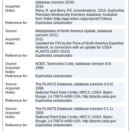
database (version 2016)
Acquired:
2016
Notes:
Riina, R. and Berry, P.E. (coordinators). 2016. Euphorbia
Planetary Biodiversity Inventory database. Available
from Tolkin (http://app.tolkin.org/projects/72/taxa)
Reference for:
Euphorbia
celastroides
Source:
Malpighiales of North America Update, database
(version 2011)
Acquired:
2011
Notes:
Updated for ITIS by the Flora of North America Expertise
Network, in connection with an update for USDA
PLANTS (2007-2010)
Reference for:
Euphorbia
celastroides
Source:
NODC Taxonomic Code, database (version 8.0)
Acquired:
1996
Notes:
Reference for:
Euphorbia
celastroides
Source:
The PLANTS Database, database (version 4.0.4)
Acquired:
1996
Notes:
National Plant Data Center, NRCS, USDA. Baton
Rouge, LA 70874-4490 USA. http://plants.usda.gov
Reference for:
Euphorbia
celastroides
Source:
The PLANTS Database, database (version 5.1.1)
Acquired:
2000
Notes:
National Plant Data Center, NRCS, USDA. Baton
Rouge, LA 70874-4490 USA. http://plants.usda.gov
Reference for:
Euphorbia
celastroides