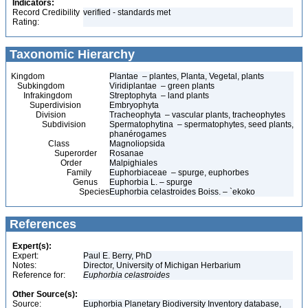
Indicators:
Record Credibility
verified - standards met
Rating:
Taxonomic Hierarchy
Kingdom
Plantae – plantes, Planta, Vegetal, plants
Subkingdom
Viridiplantae – green plants
Infrakingdom
Streptophyta – land plants
Superdivision
Embryophyta
Division
Tracheophyta – vascular plants, tracheophytes
Subdivision
Spermatophytina – spermatophytes, seed plants,
phanérogames
Class
Magnoliopsida
Superorder
Rosanae
Order
Malpighiales
Family
Euphorbiaceae – spurge, euphorbes
Genus
Euphorbia L. – spurge
Species
Euphorbia celastroides Boiss. – `ekoko
References
Expert(s):
Expert:
Paul E. Berry, PhD
Notes:
Director, University of Michigan Herbarium
Reference for:
Euphorbia
celastroides
Other Source(s):
Source:
Euphorbia Planetary Biodiversity Inventory database,