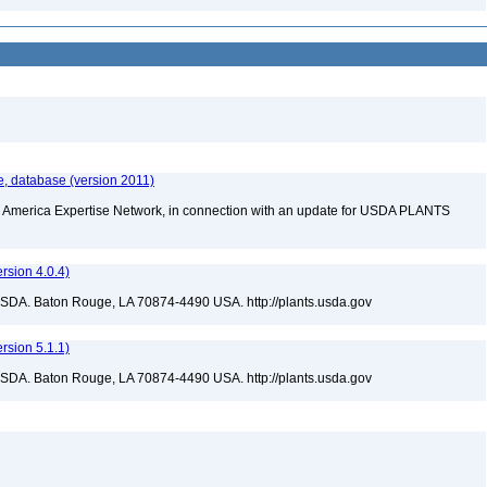
, database (version 2011)
rth America Expertise Network, in connection with an update for USDA PLANTS
sion 4.0.4)
USDA. Baton Rouge, LA 70874-4490 USA. http://plants.usda.gov
sion 5.1.1)
USDA. Baton Rouge, LA 70874-4490 USA. http://plants.usda.gov