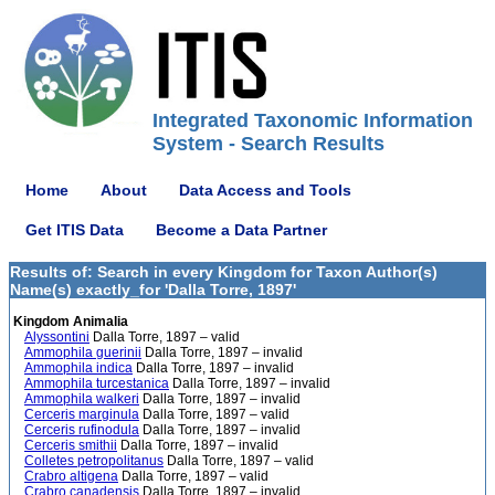
Integrated Taxonomic Information
System - Search Results
Home
About
Data Access and Tools
Get ITIS Data
Become a Data Partner
Results of: Search in every Kingdom for Taxon Author(s)
Name(s) exactly_for 'Dalla Torre, 1897'
Kingdom Animalia
Alyssontini
Dalla Torre, 1897 – valid
Ammophila guerinii
Dalla Torre, 1897 – invalid
Ammophila indica
Dalla Torre, 1897 – invalid
Ammophila turcestanica
Dalla Torre, 1897 – invalid
Ammophila walkeri
Dalla Torre, 1897 – invalid
Cerceris marginula
Dalla Torre, 1897 – valid
Cerceris rufinodula
Dalla Torre, 1897 – invalid
Cerceris smithii
Dalla Torre, 1897 – invalid
Colletes petropolitanus
Dalla Torre, 1897 – valid
Crabro altigena
Dalla Torre, 1897 – valid
Crabro canadensis
Dalla Torre, 1897 – invalid